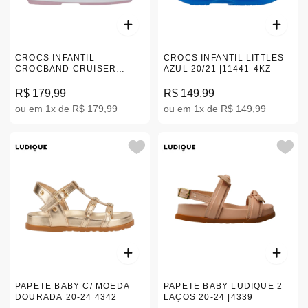
CROCS INFANTIL
CROCS INFANTIL LITTLES
CROCBAND CRUISER
AZUL 20/21 |11441-4KZ
SANDAL T ROSA 22-28
|209424-841
R$ 179,99
R$ 149,99
ou em 1x de R$ 179,99
ou em 1x de R$ 149,99
PAPETE BABY C/ MOEDA
PAPETE BABY LUDIQUE 2
DOURADA 20-24 4342
LAÇOS 20-24 |4339