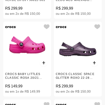
VERDE 20-26 FJ8811-301
CLOG MEU MALVADO
FAVORITO T 22-28 |209496-
001
R$ 299,99
R$ 299,99
ou em 2x de R$ 150,00
ou em 2x de R$ 150,00
CROCS BABY LITTLES
CROCS CLASSIC SPACE
CLASSIC ROSA 20/21
GLITTER ROXO 22-28
11441-6TW
|210721-5AT
R$ 149,99
R$ 299,99
ou em 1x de R$ 149,99
ou em 2x de R$ 150,00