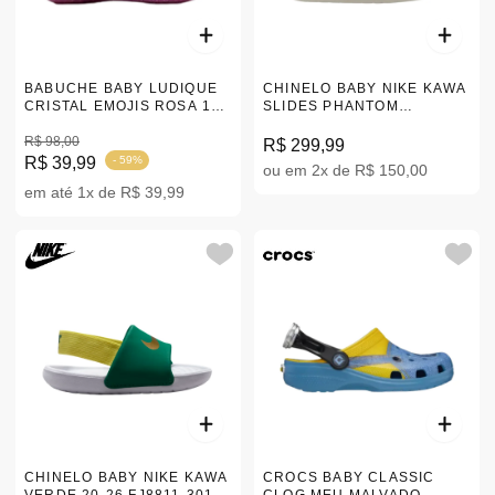
BABUCHE BABY LUDIQUE
CHINELO BABY NIKE KAWA
CRISTAL EMOJIS ROSA 19-
SLIDES PHANTOM
26 |LD500
SANDDRIFT OFF WHITE 20-
R$ 98,00
26 FJ8811-002
R$ 299,99
R$ 39,99
- 59%
ou em 2x de R$ 150,00
em até 1x de R$ 39,99
CHINELO BABY NIKE KAWA
CROCS BABY CLASSIC