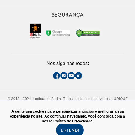
SEGURANÇA
Nos siga nas redes:
© 2013 - 2024, Ludique et Badin. Todos os direitos reservados. LUDIQUE
ET BADIN COMERCIO DE CALCADOS LTDA. CNPJ - 13.710.737/0005-73
Rua Padre João Manuel, 808, 1° andar. São Paulo, SP. CEP - 01411-000.
A gente usa cookies para personalizar anúncios e melhorar a sua
TEL:(11)3060-4828
experiência no site. Ao continuar navegando, você concorda com a
nossa
Política de Privacidade
.
Entendi