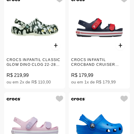
CROCS INFANTIL CLASSIC
CROCS INFANTIL
GLOW DINO CLOG 22-28
CROCBAND CRUISER
211964-3VN
SANDAL K AZUL 22-28
|209424-4OT
R$ 219,99
R$ 179,99
ou em 2x de R$ 110,00
ou em 1x de R$ 179,99