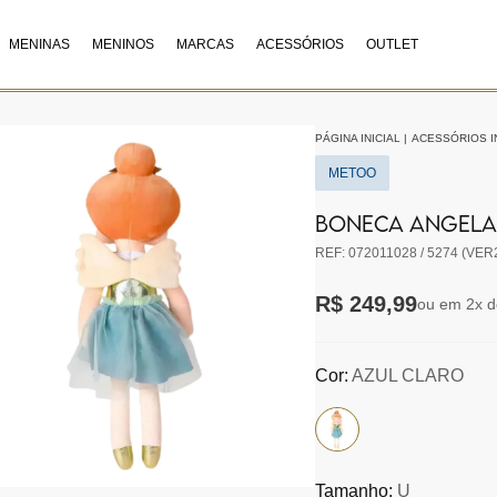
MENINAS
MENINOS
MARCAS
ACESSÓRIOS
OUTLET
PÁGINA INICIAL
|
ACESSÓRIOS I
METOO
BONECA ANGELA 
REF: 072011028 / 5274 (VER
R$ 249,99
ou em 2x d
Cor:
AZUL CLARO
Tamanho:
U