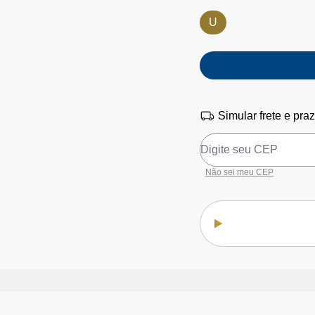
U
Simular frete e pra
Não sei meu CEP