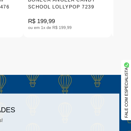
5476
SCHOOL LOLLYPOP 7239
LIMÃ
R$ 199,99
R$ 16
ou em 1x de R$ 199,99
ou em 1
FALE COM ESPECIALISTA
ADES
s!