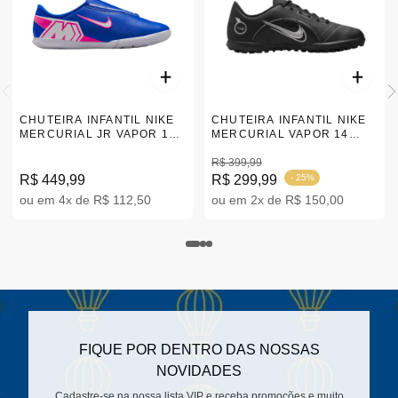
CHUTEIRA INFANTIL NIKE
CHUTEIRA INFANTIL NIKE
MERCURIAL JR VAPOR 16
MERCURIAL VAPOR 14
SALÃO AZUL 27-30
'BLACK' | 31-36
HQ2120-446
R$ 399,99
R$ 449,99
R$ 299,99
- 25%
ou em 4x de R$ 112,50
ou em 2x de R$ 150,00
FIQUE POR DENTRO DAS NOSSAS
NOVIDADES
Cadastre-se na nossa lista VIP e receba promoções e muito