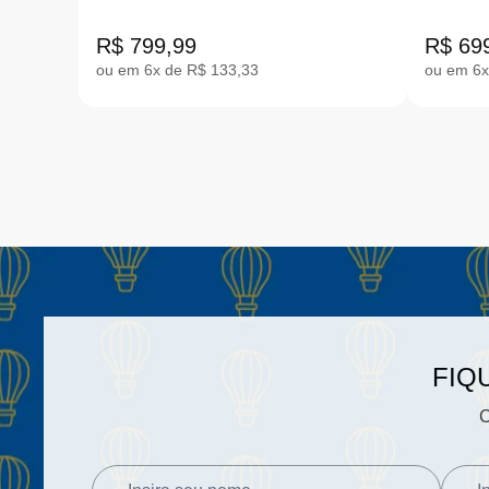
SOCIETY ROSA 31-36
VERME
FQ8310-800
R$ 799,99
R$ 69
ou em 6x de R$ 133,33
ou em 6x
FIQ
C