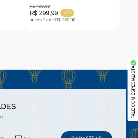
4-446
'BLACK' | 31-36
ROSA
R$ 499,99
R$ 299,99
R$ 39
- 40%
ou em 2x de R$ 150,00
ou em 3
FALE COM ESPECIALISTA
ADES
s!