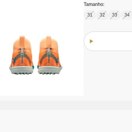
Tamanho:
31
32
33
34