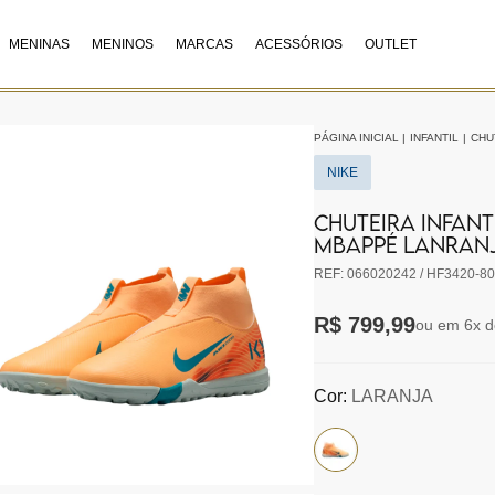
MENINAS
MENINOS
MARCAS
ACESSÓRIOS
OUTLET
PÁGINA INICIAL
|
INFANTIL
|
CHU
NIKE
CHUTEIRA INFANTI
MBAPPÉ LANRANJA
REF: 066020242 / HF3420-80
R$ 799,99
ou em 6x d
Cor:
LARANJA