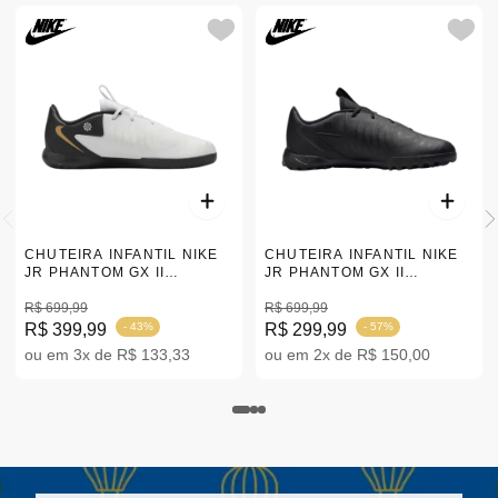
CHUTEIRA INFANTIL NIKE
CHUTEIRA INFANTIL NIKE
JR PHANTOM GX II
JR PHANTOM GX II
ACADEMY 'WHITE' | 31-36
ACADEMY TF PRETA 31-36
R$ 699,99
|FJ2608-001
R$ 699,99
R$ 399,99
- 43%
R$ 299,99
- 57%
ou em 3x de R$ 133,33
ou em 2x de R$ 150,00