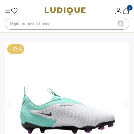
0
- 33%