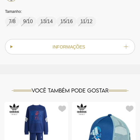
Tamanho:
7/8
9/10
13/14
15/16
11/12
INFORMAÇÕES
Você também pode gostar