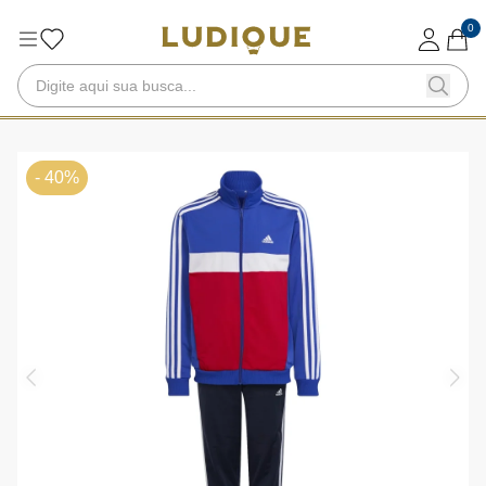
0
- 40%