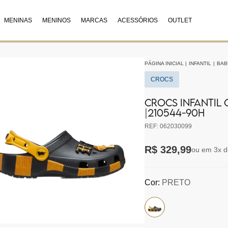
MENINAS
MENINOS
MARCAS
ACESSÓRIOS
OUTLET
PÁGINA INICIAL
|
INFANTIL
|
BAB
CROCS
CROCS INFANTIL 
|210544-90H
REF: 062030099
R$ 329,99
ou em 3x d
Cor:
PRETO