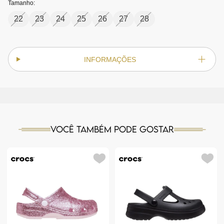
Tamanho:
22
23
24
25
26
27
28
INFORMAÇÕES
Você também pode gostar