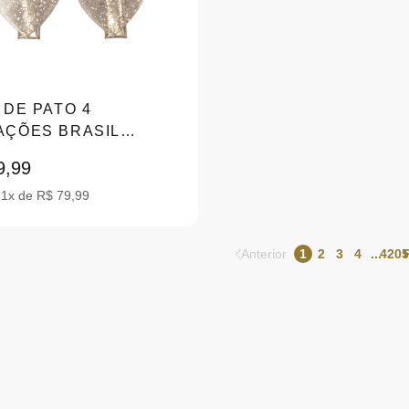
 DE PATO 4
AÇÕES BRASIL
TER 496043
9,99
 1x de R$ 79,99
Anterior
1
2
3
4
...
4205