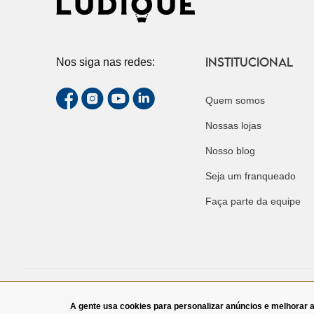
INSTITUCIONAL
Nos siga nas redes:
Quem somos
Nossas lojas
Nosso blog
Seja um franqueado
Faça parte da equipe
© 2013 - 2024, Ludique et Badin. Todos os direitos reservados. L
A gente usa cookies para personalizar anúncios e melhorar 
13.710.737/0005-73 Rua Padre João Manuel, 808, 1° andar. São Paulo,