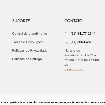
SUPORTE
CONTATO
Central de atendimento
(11) 94177-2644
Trocas e Devoluções
(11) 3060-4828
Políticas de Privacidade
Horário de
Atendimento: De 2ª à
Políticas de Entrega
6ª das 9:30h às 17:00h
ou
Fale conosco
UDIQUE ET BADIN COMERCIO DE CALCADOS LTDA. CNPJ -
a sua experiência no site. Ao continuar navegando, você concorda com a noss
 SP. CEP - 01411-000. TEL:(11)3060-4828