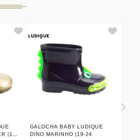
QUE
GALOCHA BABY LUDIQUE
GALO
R |19-
DINO MARINHO |19-24
TUBA