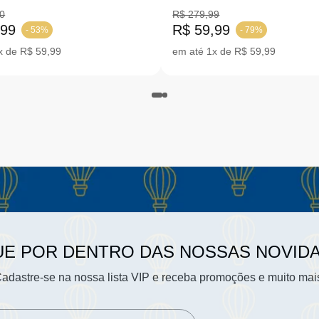
RINHO |19-24
24
0
R$ 279,99
,99
R$ 59,99
- 53%
- 79%
x de R$ 59,99
em até 1x de R$ 59,99
UE POR DENTRO DAS NOSSAS NOVID
adastre-se na nossa lista VIP e receba promoções e muito mai