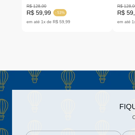
|19-24
MONST
R$ 128,00
R$ 128,0
R$ 59,99
R$ 59
- 53%
em até 1x de R$ 59,99
em até 1
FIQ
C