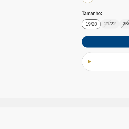
Tamanho:
21/22
23
19/20