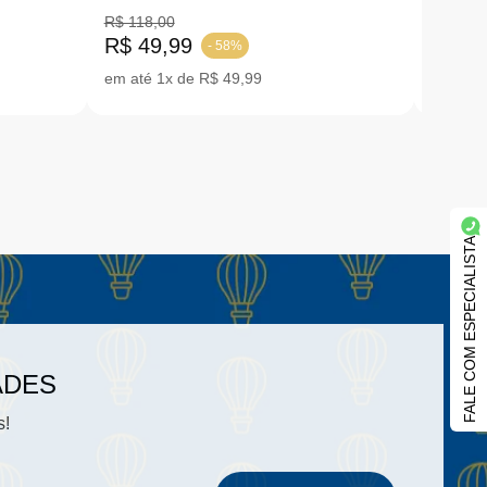
R$ 118,00
R$ 118,
R$ 49,99
R$ 49
- 58%
em até 1x de R$ 49,99
em até 
FALE COM ESPECIALISTA
ADES
s!