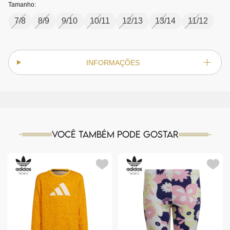
Tamanho:
7/8
8/9
9/10
10/11
12/13
13/14
11/12
INFORMAÇÕES
Você também pode gostar