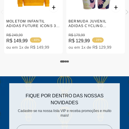
MOLETOM INFANTIL
BERMUDA JUVENIL
ADIDAS FUTURE ICONS 3
ADIDAS CYCLING
STRIPES AMARELO 7-14
ROSA/AZUL 7-14 |HF2110
|HA3919
R$ 249,99
R$ 179,99
R$ 149,99
- 40%
R$ 129,99
- 28%
ou em 1x de R$ 149,99
ou em 1x de R$ 129,99
FIQUE POR DENTRO DAS NOSSAS
NOVIDADES
Cadastre-se na nossa lista VIP e receba promoções e muito
mais!