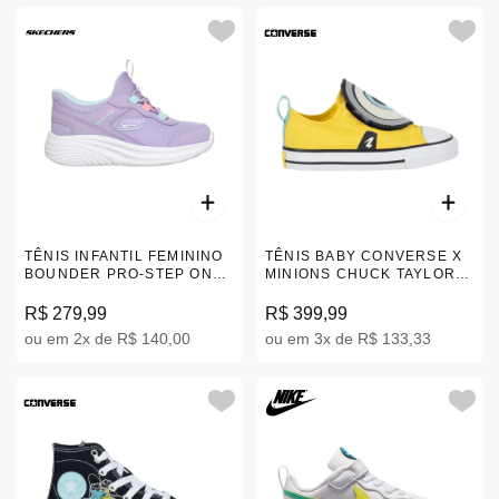
TÊNIS INFANTIL FEMININO
TÊNIS BABY CONVERSE X
BOUNDER PRO-STEP ONE
MINIONS CHUCK TAYLOR
303690N_LAV 22-26
ONE STRAP AMARELO 18-
25 A21407C
R$ 279,99
R$ 399,99
ou em 2x de R$ 140,00
ou em 3x de R$ 133,33