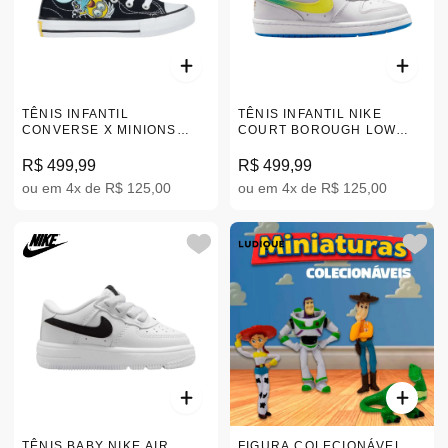
TÊNIS INFANTIL
TÊNIS INFANTIL NIKE
CONVERSE X MINIONS
COURT BOROUGH LOW
CHUCK TAYLOR PRETO 26-
BRANCO 28-34 IR3998-100
33 A21406C
R$ 499,99
R$ 499,99
ou em 4x de R$ 125,00
ou em 4x de R$ 125,00
TÊNIS BABY NIKE AIR
FIGURA COLECIONÁVEL