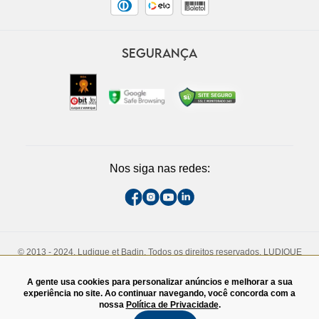
SEGURANÇA
Nos siga nas redes:
© 2013 - 2024, Ludique et Badin. Todos os direitos reservados. LUDIQUE
ET BADIN COMERCIO DE CALCADOS LTDA. CNPJ - 13.710.737/0005-73
Rua Padre João Manuel, 808, 1° andar. São Paulo, SP. CEP - 01411-000.
A gente usa cookies para personalizar anúncios e melhorar a sua
TEL:(11)3060-4828
experiência no site. Ao continuar navegando, você concorda com a
nossa
Política de Privacidade
.