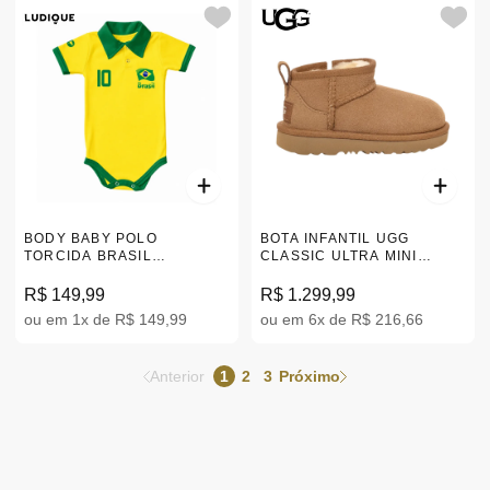
BODY BABY POLO
BOTA INFANTIL UGG
TORCIDA BRASIL
CLASSIC ULTRA MINI
AMARELO P-GG 033XP
MARROM 24-28 1130750T-
CHE
R$ 149,99
R$ 1.299,99
ou em 1x de R$ 149,99
ou em 6x de R$ 216,66
Anterior
1
2
3
Próximo