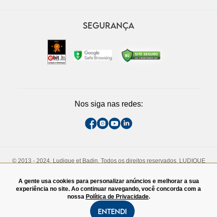
SEGURANÇA
Nos siga nas redes:
© 2013 - 2024, Ludique et Badin. Todos os direitos reservados. LUDIQUE
ET BADIN COMERCIO DE CALCADOS LTDA. CNPJ - 13.710.737/0005-73
Rua Padre João Manuel, 808, 1° andar. São Paulo, SP. CEP - 01411-000.
A gente usa cookies para personalizar anúncios e melhorar a sua
TEL:(11)3060-4828
experiência no site. Ao continuar navegando, você concorda com a
nossa
Política de Privacidade
.
Entendi