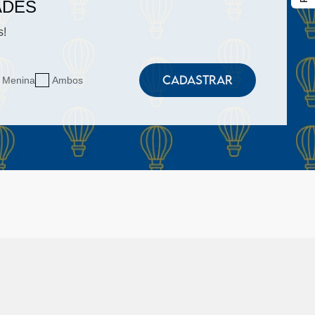
ADES
s!
CADASTRAR
Menina
Ambos