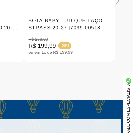
BOTA BABY LUDIQUE LAÇO
MULE
 20-27
STRASS 20-27 |7039-00518
BRIDÃ
R$ 278,00
R$ 199,99
R$ 17
- 28%
ou em 1x de R$ 199,99
ou em 1
FALE COM ESPECIALISTA