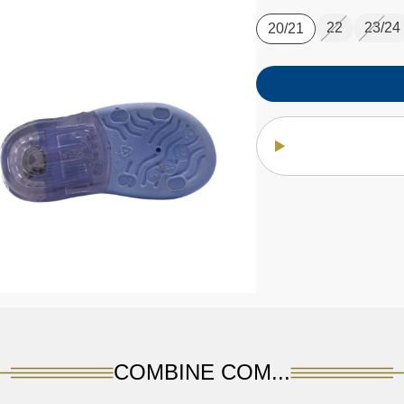
22
23/24
20/21
COMBINE COM...