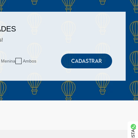
ADES
s!
CADASTRAR
Menina
Ambos