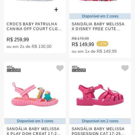
Disponível em 2 cores
CROCS BABY PATRULHA
SANDÁLIA BABY MELISSA
CANINA OFF COURT CLGT
X DISNEY FREE CUTE
AZUL 22-28 |208853-425
MICKEY E AMIGOS 17-28
|35924
R$ 179,99
R$ 259,99
R$ 149,99
- 17%
ou em 2x de R$ 130,00
ou em 1x de R$ 149,99
Disponível em 3 cores
Disponível em 2 cores
SANDÁLIA BABY MELISSA
SANDÁLIA BABY MELISSA
X PLAY DOH CREAT 17-28
POSSESSION CAT 17-25