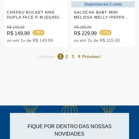
Disponível em 2 cores
CHÁPEU BUCKET NIKE
GALOCHA BABY MINI
DUPLA FACE P-M |DQ9922-
MELISSA WELLY+PEPPA
603
PIG 17/18-28 |35893
R$ 199,99
R$ 269,99
R$ 149,99
- 25%
R$ 229,99
- 15%
ou em 1x de R$ 149,99
ou em 2x de R$ 115,00
Anterior
1
2
3
4
Próximo
FIQUE POR DENTRO DAS NOSSAS
NOVIDADES