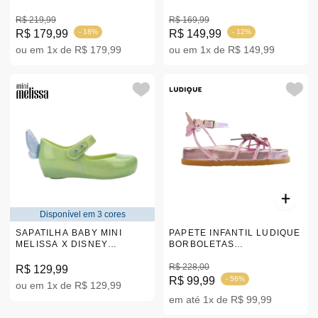
|35989
|36130
R$ 219,99
R$ 169,99
R$ 179,99
- 18%
R$ 149,99
- 12%
ou em 1x de R$ 179,99
ou em 1x de R$ 149,99
Disponível em 3 cores
SAPATILHA BABY MINI
PAPETE INFANTIL LUDIQUE
MELISSA X DISNEY
BORBOLETAS
ULTRAGIRL DISNEY 100
HOLOGRÁFICO ROSA |34-
17-28 |33953
39
R$ 228,00
R$ 129,99
R$ 99,99
- 56%
ou em 1x de R$ 129,99
em até 1x de R$ 99,99