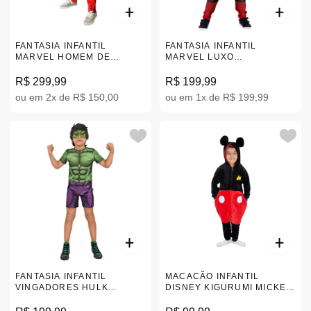
FANTASIA INFANTIL
FANTASIA INFANTIL
MARVEL HOMEM DE
MARVEL LUXO
FERRO CLÁSSICA P-M
VINGADORES HOMEM
ARANHA G |109005.4
R$ 299,99
R$ 199,99
ou em 2x de R$ 150,00
ou em 1x de R$ 199,99
FANTASIA INFANTIL
MACACÃO INFANTIL
VINGADORES HULK
DISNEY KIGURUMI MICKEY
REFRESH M |116546.1
MOUSE PRETO |3-8