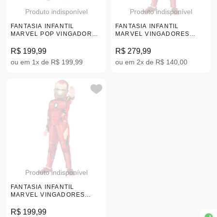
Produto indisponível
Produto indisponível
FANTASIA INFANTIL
FANTASIA INFANTIL
MARVEL POP VINGADORES
MARVEL VINGADORES
HULK REFRESH P
HOMEM DE FERRO P
|116545.3
|108464.0
R$ 199,99
R$ 279,99
ou em 1x de R$ 199,99
ou em 2x de R$ 140,00
Produto indisponível
FANTASIA INFANTIL
MARVEL VINGADORES
HOMEM DE FERRO P
|110369.5
R$ 199,99