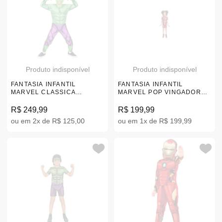
Produto indisponível
Produto indisponível
FANTASIA INFANTIL
FANTASIA INFANTIL
MARVEL CLASSICA
MARVEL POP VINGADORES
VINGADORES HULK P
HOMEM DE FERRO G
|110357.1
|116556.9
R$ 249,99
R$ 199,99
ou em 2x de R$ 125,00
ou em 1x de R$ 199,99