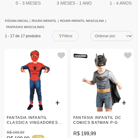
0 - 3 MESES
3 MESES - 1 ANO
1 - 4 ANOS
PÁGINA INICIAL
|
ROUPA INFANTIL
|
ROUPA INFANTIL MASCULINA
|
FANTASIAS MASCULINAS
1
-
17
de 17 produtos
Filtros
FANTASIA INFANTIL
FANTASIA INFANTIL DC
CLASSICA VINGADORES
COMICS BATMAN P-G
HOMEM ARANHA G
|107944.1
R$ 249,99
R$ 199,99
- 20%