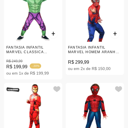
FANTASIA INFANTIL
FANTASIA INFANTIL
MARVEL CLASSICA
MARVEL HOMEM ARANHA
VINGADORES HULK G
CLASSICA |P-G
|110355.5
R$ 249,99
R$ 299,99
R$ 199,99
- 20%
ou em 2x de R$ 150,00
ou em 1x de R$ 199,99