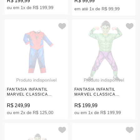
R$ 199,99
R$ 99,99
ou em 1x de R$ 199,99
em até 1x de R$ 99,99
Produto indisponível
Produto indisponível
FANTASIA INFANTIL
FANTASIA INFANTIL
MARVEL CLASSICA
MARVEL CLASSICA
VINGADORES HOMEM
VINGADORES HULK M
ARANHA M |107943.3
|110356.3
R$ 249,99
R$ 199,99
ou em 2x de R$ 125,00
ou em 1x de R$ 199,99