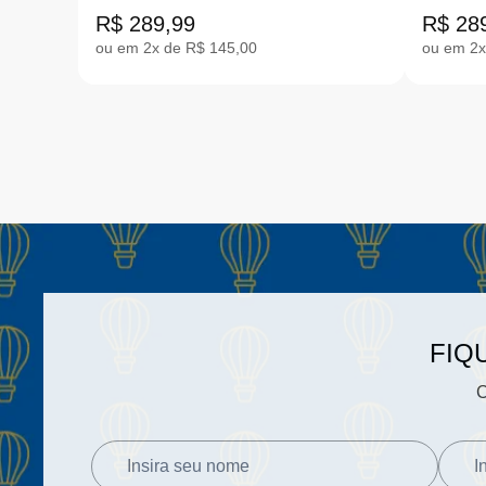
MARROM 24-32 |CB.EXP1
SAND 
R$ 289,99
R$ 28
ou em 2x de R$ 145,00
ou em 2x
FIQ
C