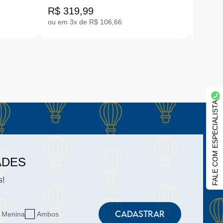
24-32 CB.EXP2-4556
TAPI
R$ 319,99
R$ 29
|CB.
ou em 3x de R$ 106,66
ou em 2
FALE COM ESPECIALISTA
ADES
s!
CADASTRAR
Menina
Ambos