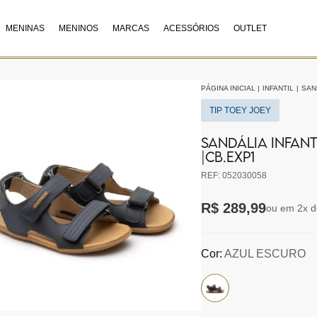
MENINAS
MENINOS
MARCAS
ACESSÓRIOS
OUTLET
PÁGINA INICIAL
|
INFANTIL
|
SAN
TIP TOEY JOEY
SANDÁLIA INFANT
|CB.EXP1
REF: 052030058
R$ 289,99
ou em 2x d
Cor:
AZUL ESCURO