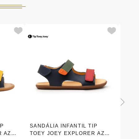
IP
SANDÁLIA INFANTIL TIP
SAND
R AZUL
TOEY JOEY EXPLORER AZUL
TOEY