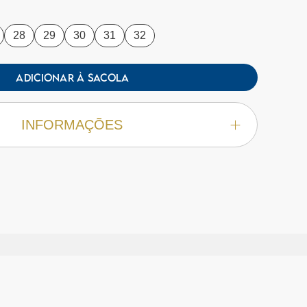
28
29
30
31
32
ADICIONAR À SACOLA
INFORMAÇÕES