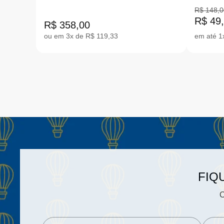
30-35 9197-52277
ELÁST
R$ 148,0
R$ 49
R$ 358,00
ou em 3x de R$ 119,33
em até 1
FIQ
C