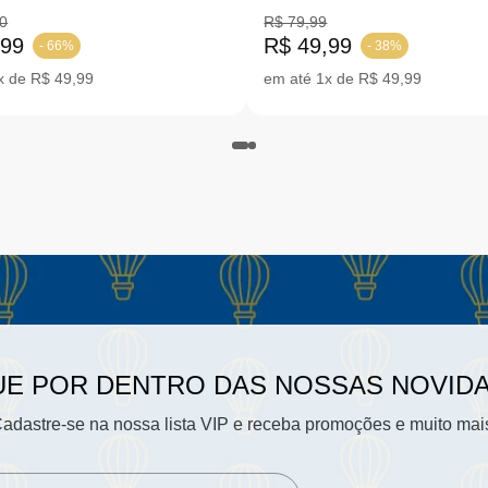
ICO 27-37 |1424
AMARRAR 27-37 |I131-
0
R$ 79,99
,99
R$ 49,99
- 66%
- 38%
x de R$ 49,99
em até 1x de R$ 49,99
UE POR DENTRO DAS NOSSAS NOVID
adastre-se na nossa lista VIP e receba promoções e muito mai