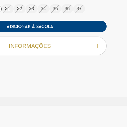
31
32
33
34
35
36
37
ADICIONAR À SACOLA
INFORMAÇÕES