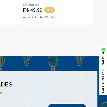
I1574
STRASS 27-37
37 |I
R$ 258,00
R$ 49,99
- 81%
R$ 24
em até 1x de R$ 49,99
ou em 2
FALE COM ESPECIALISTA
ADES
s!