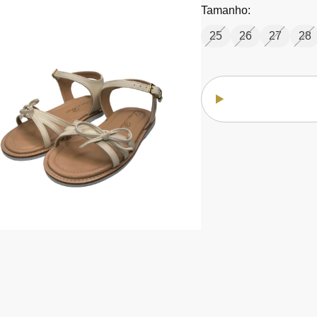
Tamanho:
25
26
27
28