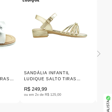
SANDÁLIA INFANTIL
SAND
IRAS
LUDIQUE SALTO TIRAS
LUDI
46
FINAS NÓ |28-34
20-27
R$ 249,99
R$ 19
ou em 2x de R$ 125,00
ou em 1