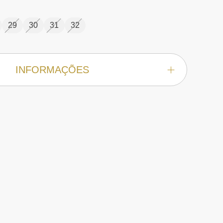
29
30
31
32
INFORMAÇÕES