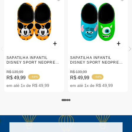
SAPATILHA INFANTIL
SAPATILHA INFANTIL
DISNEY SPORT NEOPRENE
DISNEY SPORT NEOPRENE
CLASSIC MICKEY
MONSTERS S A |19-32
AMARELO |17-34
R$ 139,99
R$ 139,99
R$ 49,99
- 64%
R$ 49,99
- 64%
em até 1x de R$ 49,99
em até 1x de R$ 49,99