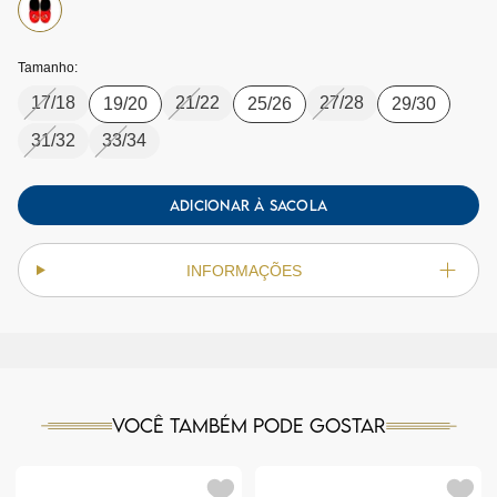
Tamanho:
17/18
21/22
27/28
19/20
25/26
29/30
31/32
33/34
ADICIONAR À SACOLA
INFORMAÇÕES
Você também pode gostar