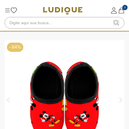
0
- 64%