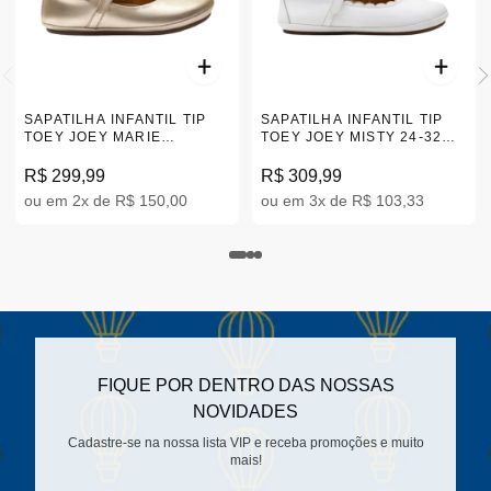
SAPATILHA INFANTIL TIP
SAPATILHA INFANTIL TIP
TOEY JOEY MARIE
TOEY JOEY MISTY 24-32
CHAMPAGNE 24-32
|CB.MIS2-4219
|CB.MRE2
R$ 299,99
R$ 309,99
ou em 2x de R$ 150,00
ou em 3x de R$ 103,33
FIQUE POR DENTRO DAS NOSSAS
NOVIDADES
Cadastre-se na nossa lista VIP e receba promoções e muito
mais!