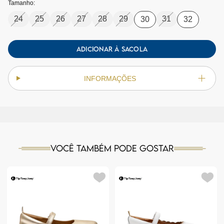
Tamanho:
24
25
26
27
28
29
31
30
32
ADICIONAR À SACOLA
INFORMAÇÕES
Você também pode gostar