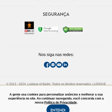
SEGURANÇA
Nos siga nas redes:
© 2013 - 2024, Ludique et Badin. Todos os direitos reservados. LUDIQUE
ET BADIN COMERCIO DE CALCADOS LTDA. CNPJ - 13.710.737/0005-73
Rua Padre João Manuel, 808, 1° andar. São Paulo, SP. CEP - 01411-000.
A gente usa cookies para personalizar anúncios e melhorar a sua
TEL:(11)3060-4828
experiência no site. Ao continuar navegando, você concorda com a
nossa
Política de Privacidade
.
Entendi