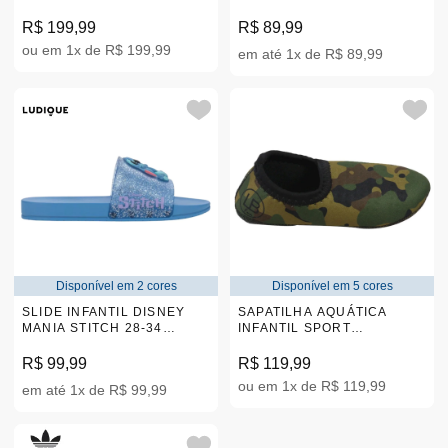
00754
R$ 199,99
R$ 89,99
ou em 1x de R$ 199,99
em até 1x de R$ 89,99
Disponível em 2 cores
Disponível em 5 cores
SLIDE INFANTIL DISNEY
SAPATILHA AQUÁTICA
MANIA STITCH 28-34
INFANTIL SPORT
|22994
CAMUFALDO LB 17-34
|A10810/2
R$ 99,99
R$ 119,99
ou em 1x de R$ 119,99
em até 1x de R$ 99,99