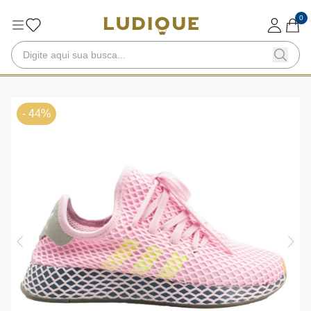
0
- 44%