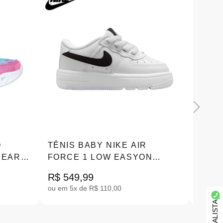
O
TÊNIS BABY NIKE AIR
TÊNI
HEART
FORCE 1 LOW EASYON
RUNN
BRANCO 21-26 IR3988-121
|IF28
R$ 549,99
R$ 39
ou em 5x de R$ 110,00
ou em 3