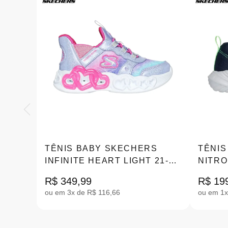
TÊNIS BABY SKECHERS
TÊNIS
INFINITE HEART LIGHT 21-26
NITRO
|303755N_LVMT
|4073
R$ 349,99
R$ 19
ou em 3x de R$ 116,66
ou em 1x