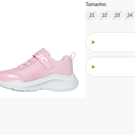
Tamanho:
21
22
23
24