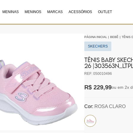
MENINAS
MENINOS
MARCAS
ACESSÓRIOS
OUTLET
PÁGINA INICIAL
|
BEBÊ
|
TÊNIS 
SKECHERS
TÊNIS BABY SKEC
26 |303563N_LTP
REF: 050010496
R$ 229,99
ou em 2x d
Cor:
ROSA CLARO