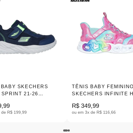
 BABY SKECHERS
TÊNIS BABY FEMININ
 SPRINT 21-26
SKECHERS INFINITE 
13N_NVLM
LIGHTS ROSA 22-26
9,99
R$ 349,99
303755N_PKMT
 de R$ 199,99
ou em 3x de R$ 116,66