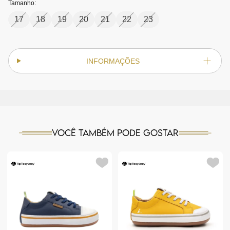
Tamanho:
17
18
19
20
21
22
23
INFORMAÇÕES
Você também pode gostar