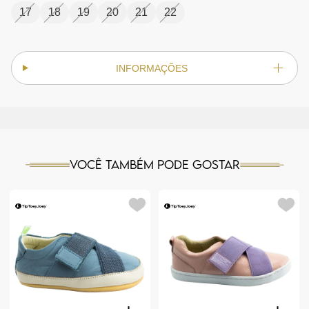
17
18
19
20
21
22
INFORMAÇÕES
Você também pode gostar