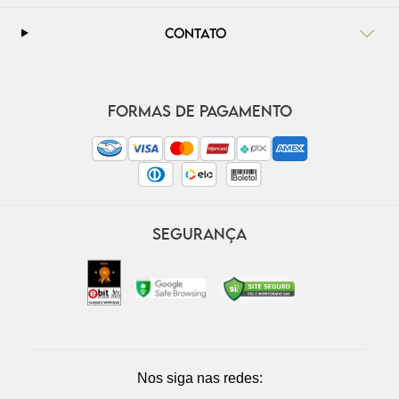
CONTATO
FORMAS DE PAGAMENTO
SEGURANÇA
Nos siga nas redes: