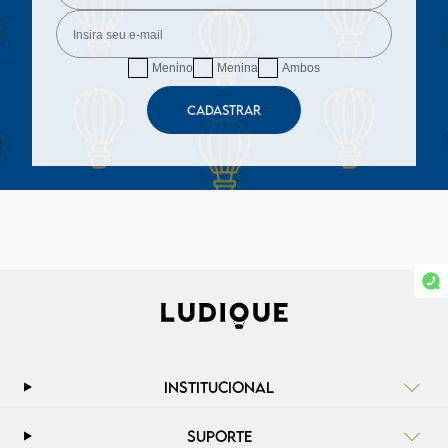
Menino
Menina
Ambos
CADASTRAR
INSTITUCIONAL
SUPORTE