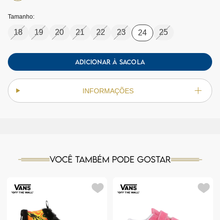
Tamanho:
18
19
20
21
22
23
25
24
ADICIONAR À SACOLA
INFORMAÇÕES
Você também pode gostar