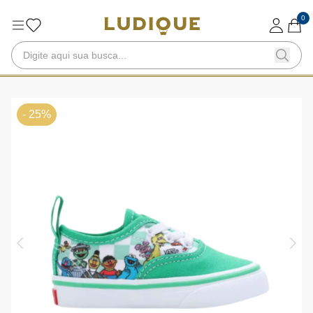
0
- 25%