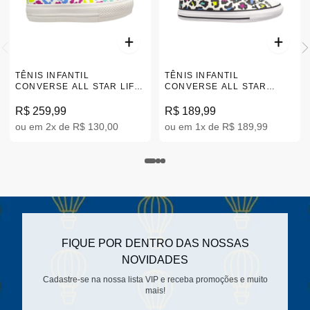
TÊNIS INFANTIL
TÊNIS INFANTIL
CONVERSE ALL STAR LIFT
CONVERSE ALL STAR
ANIMAL PRINT SPLIT 26-33
ANIMAL PRINT LOW
|CK09450001
BRANCO 26-33
R$ 259,99
R$ 189,99
|CK09500001
ou em 2x de R$ 130,00
ou em 1x de R$ 189,99
FIQUE POR DENTRO DAS NOSSAS
NOVIDADES
Cadastre-se na nossa lista VIP e receba promoções e muito
mais!