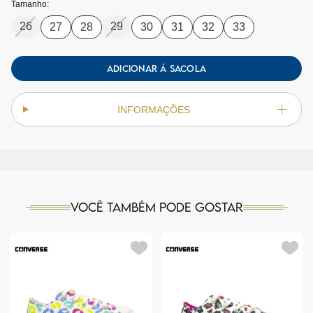
Tamanho:
26
29
27
28
30
31
32
33
ADICIONAR À SACOLA
INFORMAÇÕES
Você também pode gostar