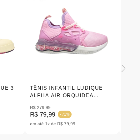
QUE 3
TÊNIS INFANTIL LUDIQUE
TÊNI
ALPHA AIR ORQUIDEA
BORD
HOLOGRÁFICO |28-36
|4952
R$ 279,99
R$ 228
R$ 79,99
- 71%
R$ 15
em até 1x de R$ 79,99
ou em 1