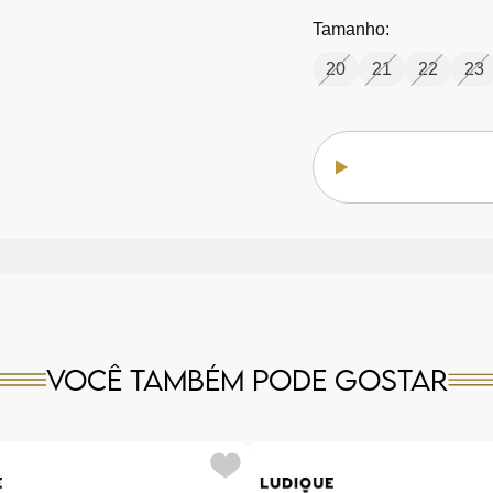
Tamanho:
20
21
22
23
Você também pode gostar