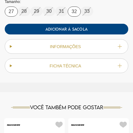
Tamanho:
28
29
30
31
33
27
32
ADICIONAR À SACOLA
INFORMAÇÕES
FICHA TÉCNICA
Você também pode gostar