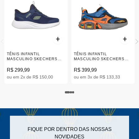
TÊNIS INFANTIL
TÊNIS INFANTIL
MASCULINO SKECHERS
MASCULINO SKECHERS
BOUNDER PRO 27-32
GARAGE 27-32
404208L_NVY
402150L_BBOR
R$ 299,99
R$ 399,99
ou em 2x de R$ 150,00
ou em 3x de R$ 133,33
FIQUE POR DENTRO DAS NOSSAS
NOVIDADES