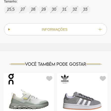
Tamanho:
25,5
27
28
29
30
31
32
33
INFORMAÇÕES
Você também pode gostar