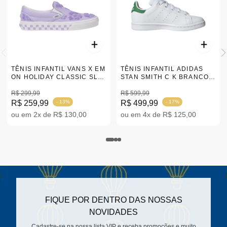
TÊNIS INFANTIL VANS X EM
TÊNIS INFANTIL ADIDAS
ON HOLIDAY CLASSIC SLIP
STAN SMITH C K BRANCO
ON ROXO 34-38
26-32 |FX7524
|VN0A5JMH6GL
R$ 299,99
R$ 599,99
R$ 259,99
- 13%
R$ 499,99
- 17%
ou em 2x de R$ 130,00
ou em 4x de R$ 125,00
FIQUE POR DENTRO DAS NOSSAS
NOVIDADES
Cadastre-se na nossa lista VIP e receba promoções e muito