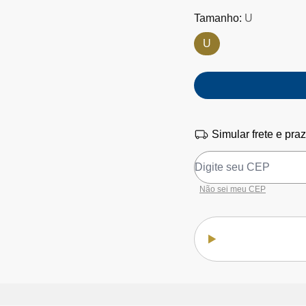
Tamanho:
U
U
Simular frete e pra
Não sei meu CEP