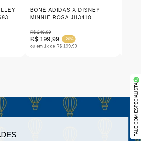
ULLEY
BONÉ ADIDAS X DISNEY
CAMI
693
MINNIE ROSA JH3418
MICK
|JD45
R$ 249,99
R$ 199,99
R$ 27
- 20%
ou em 1x de R$ 199,99
ou em 2
FALE COM ESPECIALISTA
ADES