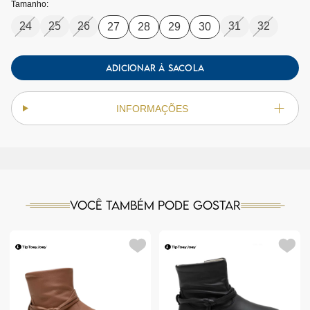
Tamanho:
24
25
26
31
32
27
28
29
30
ADICIONAR À SACOLA
INFORMAÇÕES
Você também pode gostar