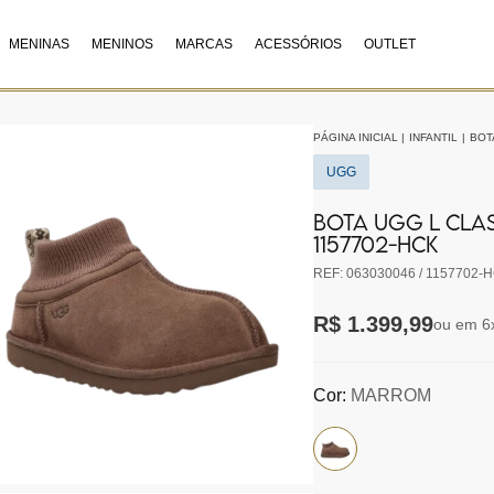
MENINAS
MENINOS
MARCAS
ACESSÓRIOS
OUTLET
PÁGINA INICIAL
|
INFANTIL
|
BOT
UGG
BOTA UGG L CLA
1157702-HCK
REF: 063030046 / 1157702-H
R$ 1.399,99
ou em 6
Cor:
MARROM