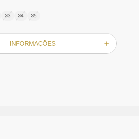
33
34
35
INFORMAÇÕES