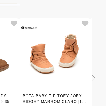
IDS
BOTA BABY TIP TOEY JOEY
BOTA
9-35
RIDGEY MARROM CLARO |17-
MARR