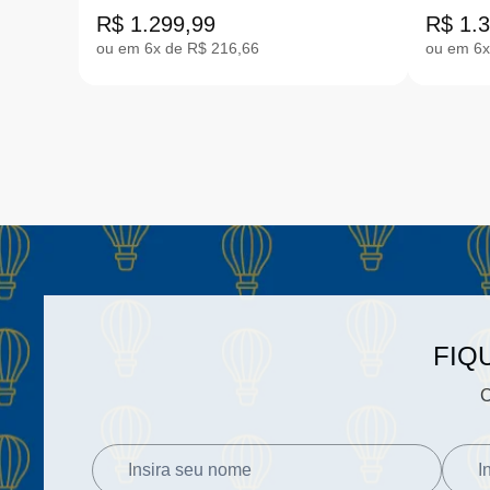
MARROM 24-28 1130750T-
CARAM
R$ 1.299,99
R$ 1.
CHE
ou em 6x de R$ 216,66
ou em 6x
FIQ
C