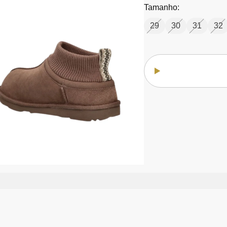
Tamanho:
29
30
31
32