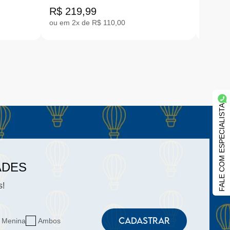
23
R$ 219,99
R$ 28
ou em 2x de R$ 110,00
ou em 2
FALE COM ESPECIALISTA
ADES
s!
CADASTRAR
Menina
Ambos