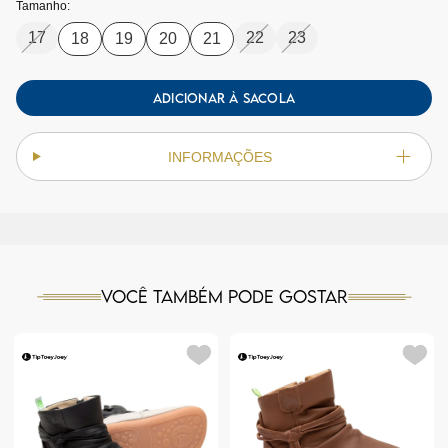
Tamanho:
17
22
23
18
19
20
21
ADICIONAR À SACOLA
INFORMAÇÕES
Você também pode gostar