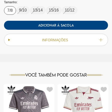
Tamanho:
9/10
13/14
15/16
11/12
7/8
ADICIONAR À SACOLA
INFORMAÇÕES
Você também pode gostar