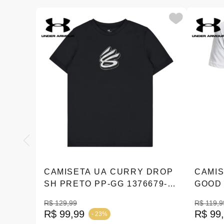
CAMISETA UA CURRY DROP
CAMIS
SH PRETO PP-GG 1376679-
GOOD
001
13767
R$ 129,99
R$ 119,9
R$ 99,99
R$ 99
- 23%