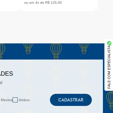
ou em 4x de R$ 125,00
em até 
FALE COM ESPECIALISTA
ADES
s!
CADASTRAR
Menina
Ambos