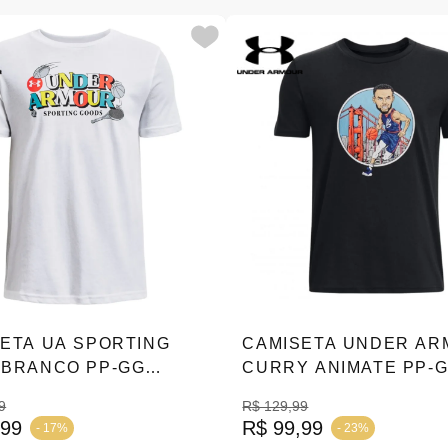
ETA UA SPORTING
CAMISETA UNDER A
 BRANCO PP-GG
CURRY ANIMATE PP-
37-100
|1376680-001
9
R$ 129,99
,99
R$ 99,99
- 17%
- 23%