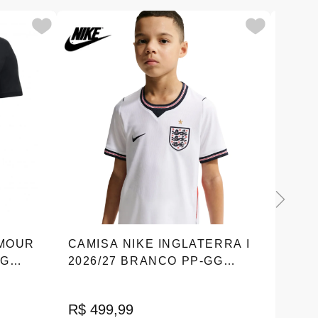
RMOUR
CAMISA NIKE INGLATERRA I
CAMI
GG
2026/27 BRANCO PP-GG
MESS
IB5111-100
|IT70
R$ 129
R$ 99
R$ 499,99