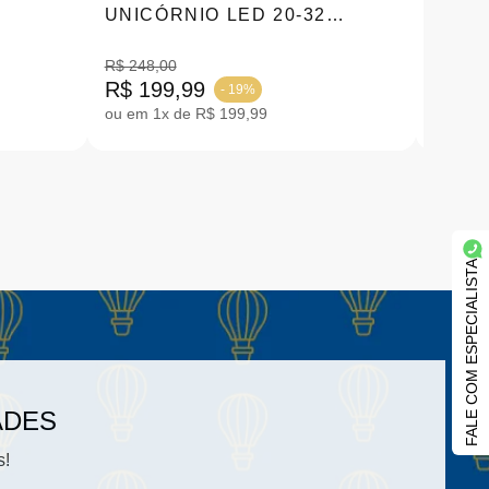
UNICÓRNIO LED 20-32
ANGE
PRATA 500.01.411
|6010
R$ 248,00
R$ 199,99
R$ 13
- 19%
ou em 1x de R$ 199,99
ou em 1
FALE COM ESPECIALISTA
ADES
s!