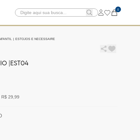
0
NFANTIL
|
ESTOJOS E NECESSAIRE
IO |EST04
 R$ 29,99
O