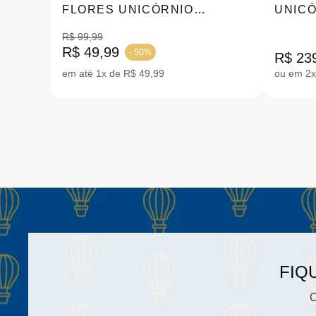
FLORES UNICÓRNIO
UNICÓ
SILICONE - ENVIO SORTIDO
|4054
R$ 99,99
R$ 49,99
- 50%
R$ 23
em até 1x de R$ 49,99
ou em 2x
FIQ
C