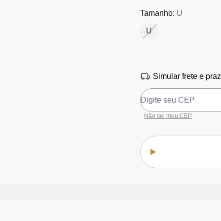
Tamanho:
U
U
Simular frete e pra
Não sei meu CEP