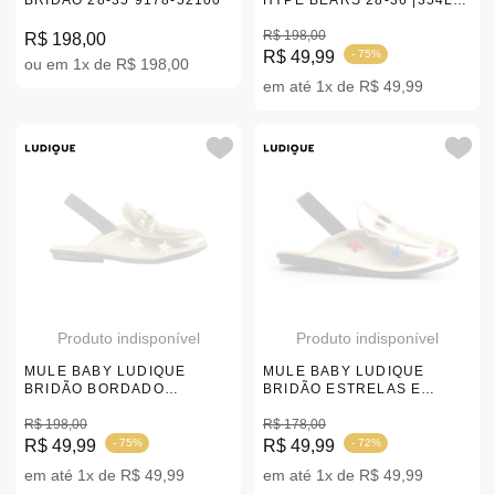
BRIDÃO 28-35 9178-52100
HYPE BEARS 28-36 |354L-
6686X
R$ 198,00
R$ 198,00
R$ 49,99
- 75%
ou em 1x de R$ 198,00
em até 1x de R$ 49,99
Produto indisponível
Produto indisponível
MULE BABY LUDIQUE
MULE BABY LUDIQUE
BRIDÃO BORDADO
BRIDÃO ESTRELAS E
ESTRELAS E ABELHAS |20-
ABELHAS 20-27
27
R$ 198,00
R$ 178,00
R$ 49,99
- 75%
R$ 49,99
- 72%
em até 1x de R$ 49,99
em até 1x de R$ 49,99