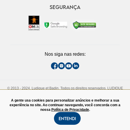
SEGURANÇA
Nos siga nas redes:
© 2013 - 2024, Ludique et Badin. Todos os direitos reservados. LUDIQUE
ET BADIN COMERCIO DE CALCADOS LTDA. CNPJ - 13.710.737/0005-73
Rua Padre João Manuel, 808, 1° andar. São Paulo, SP. CEP - 01411-000.
A gente usa cookies para personalizar anúncios e melhorar a sua
TEL:(11)3060-4828
experiência no site. Ao continuar navegando, você concorda com a
nossa
Política de Privacidade
.
Entendi