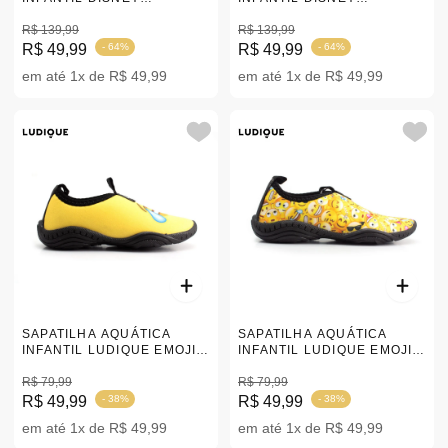
NEOPRENE FROZEN ROXA
NEOPRENE MINNIE AZUL
19-32
R$ 139,99
17-34
R$ 139,99
R$ 49,99
- 64%
R$ 49,99
- 64%
em até 1x de R$ 49,99
em até 1x de R$ 49,99
SAPATILHA AQUÁTICA
SAPATILHA AQUÁTICA
INFANTIL LUDIQUE EMOJI
INFANTIL LUDIQUE EMOJI
AMARELO 21-32
AMARELO |21-32
R$ 79,99
R$ 79,99
R$ 49,99
- 38%
R$ 49,99
- 38%
em até 1x de R$ 49,99
em até 1x de R$ 49,99