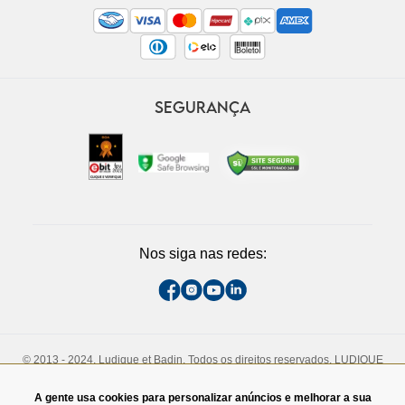
SEGURANÇA
Nos siga nas redes:
© 2013 - 2024, Ludique et Badin. Todos os direitos reservados. LUDIQUE
ET BADIN COMERCIO DE CALCADOS LTDA. CNPJ - 13.710.737/0005-73
Rua Padre João Manuel, 808, 1° andar. São Paulo, SP. CEP - 01411-000.
A gente usa cookies para personalizar anúncios e melhorar a sua
TEL:(11)3060-4828