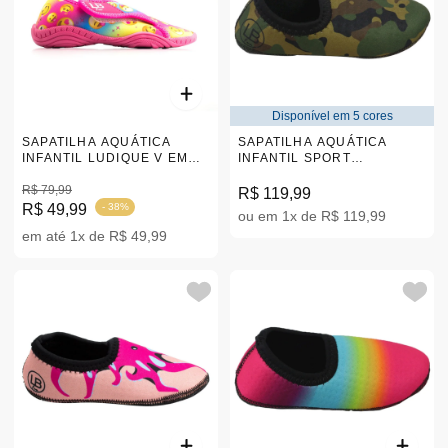
Disponível em 5 cores
SAPATILHA AQUÁTICA
SAPATILHA AQUÁTICA
INFANTIL LUDIQUE V EMOJI
INFANTIL SPORT
ROSA 21-32
CAMUFALDO LB 17-34
R$ 79,99
|A10810/2
R$ 119,99
R$ 49,99
- 38%
ou em 1x de R$ 119,99
em até 1x de R$ 49,99