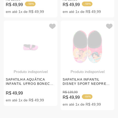
R$ 49,99
- 58%
R$ 49,99
- 58%
em até 1x de R$ 49,99
em até 1x de R$ 49,99
Produto indisponível
Produto indisponível
SAPATILHA AQUÁTICA
SAPATILHA INFANTIL
INFANTIL UFROG BONECA
DISNEY SPORT NEOPRENE
FIT ROSA |15-36
PRINCESAS BFFS ROSA
19-32
R$ 139,99
R$ 49,99
R$ 49,99
- 64%
em até 1x de R$ 49,99
em até 1x de R$ 49,99