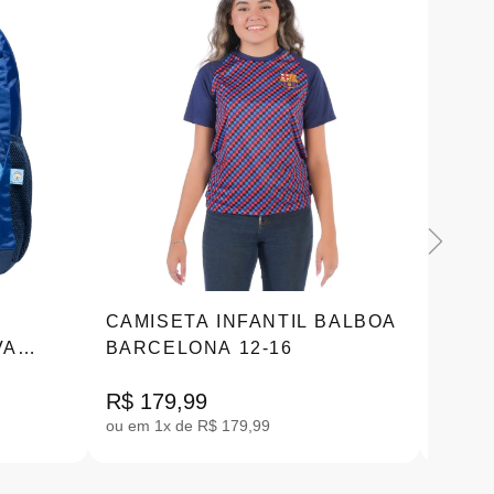
CAMISETA INFANTIL BALBOA
JIBB
VA
BARCELONA 12-16
MANC
663
|1001
R$ 99
R$ 179,99
ou em 1x de R$ 179,99
em até 