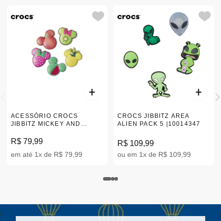
ACESSÓRIO CROCS
CROCS JIBBITZ AREA
JIBBITZ MICKEY AND
ALIEN PACK 5 |10014347
FRIENDS FOODIE 5 PACK
|10011266
R$ 79,99
R$ 109,99
em até 1x de R$ 79,99
ou em 1x de R$ 109,99