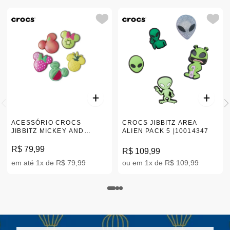
ACESSÓRIO CROCS
CROCS JIBBITZ AREA
JIBBITZ MICKEY AND
ALIEN PACK 5 |10014347
FRIENDS FOODIE 5 PACK
|10011266
R$ 79,99
R$ 109,99
em até 1x de R$ 79,99
ou em 1x de R$ 109,99