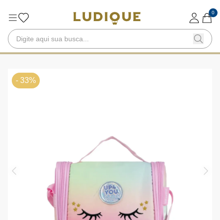
0
- 33%