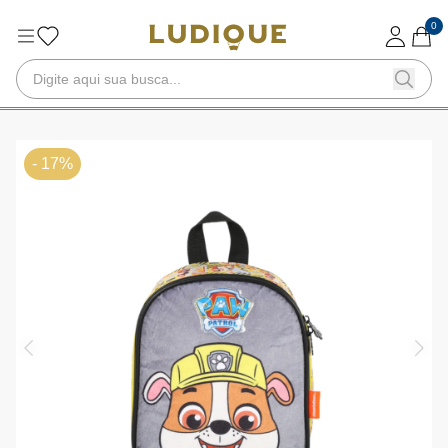
0
- 17%