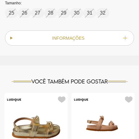
Tamanho:
25
26
27
28
29
30
31
32
INFORMAÇÕES
Você também pode gostar