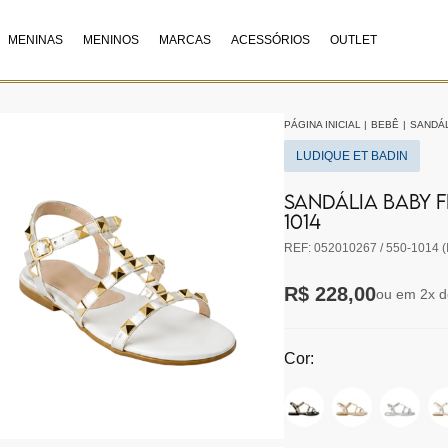
MENINAS
MENINOS
MARCAS
ACESSÓRIOS
OUTLET
PÁGINA INICIAL
|
BEBÊ
|
SANDÁL
LUDIQUE ET BADIN
SANDÁLIA BABY F
1014
REF: 052010267 / 550-1014 (
R$ 228,00
ou em 2x d
Cor: