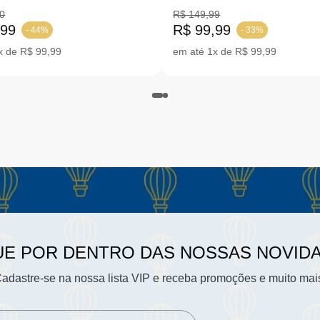
 20-24 |4312
|7021-00501
0
R$ 149,99
,99
R$ 99,99
- 44%
- 33%
x de R$ 99,99
em até 1x de R$ 99,99
UE POR DENTRO DAS NOSSAS NOVID
adastre-se na nossa lista VIP e receba promoções e muito mai