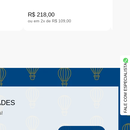
0046
R$ 149
R$ 99
R$ 218,00
ou em 2x de R$ 109,00
em até 
FALE COM ESPECIALISTA
ADES
s!