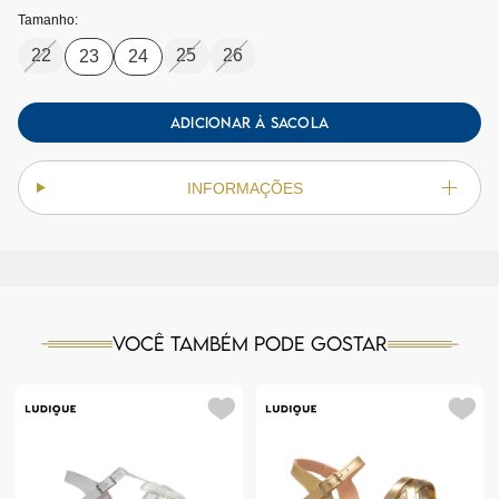
Tamanho:
22
25
26
23
24
ADICIONAR À SACOLA
INFORMAÇÕES
Você também pode gostar