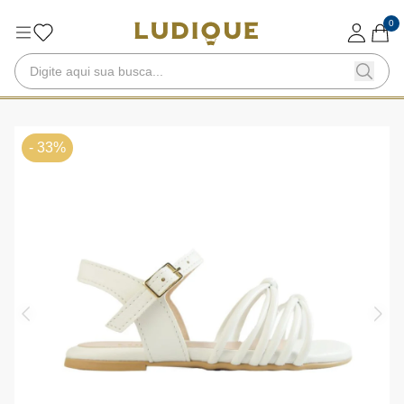
0
- 33%